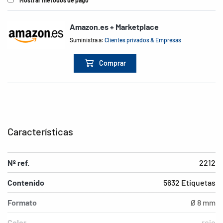
Mostrar métodos de pago
Amazon.es + Marketplace
Suministra a:
Clientes privados & Empresas
Comprar
Características
Nº ref.
2212
Contenido
5632 Etiquetas
Formato
Ø 8 mm
Color
rojo