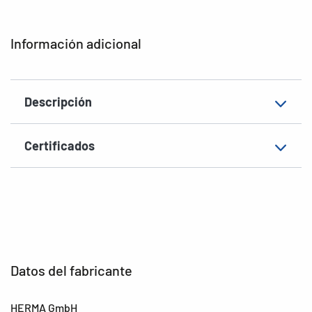
Aptitud de rotulación
Rotulación manual
Información adicional
EAN
4008705018852
Descripción
Certificados
Datos del fabricante
HERMA GmbH