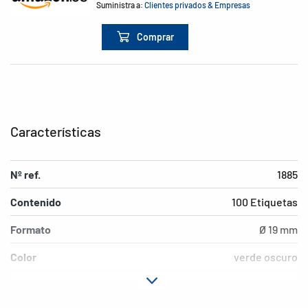
Suministra a:
Clientes privados & Empresas
Comprar
Características
Nº ref.
1885
Contenido
100 Etiquetas
Formato
Ø 19 mm
Color
verde oscuro
Características de
adherencia permanente
adhesión