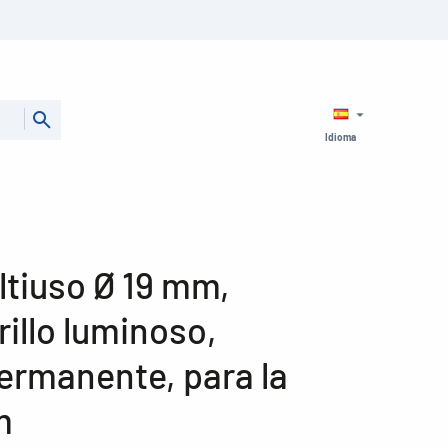
Idioma
ltiuso Ø 19 mm,
illo luminoso,
ermanente, para la
m