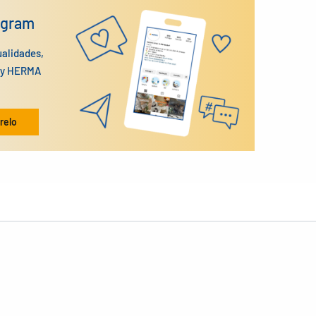
agram
ualidades,
n y HERMA
relo