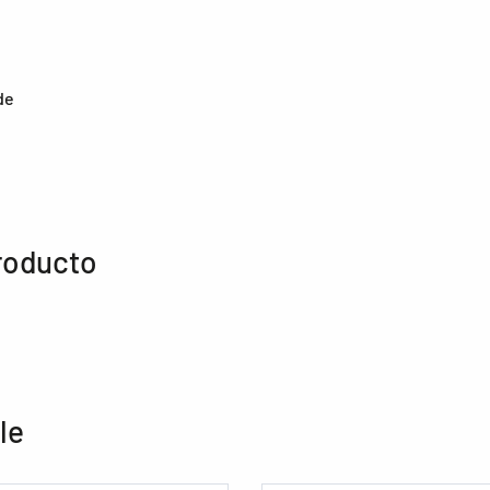
de
roducto
le