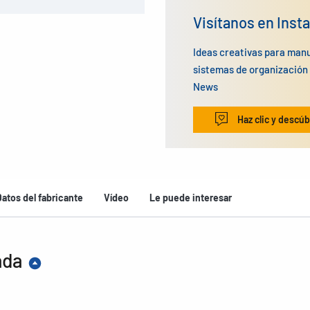
Visítanos en Inst
Ideas creativas para man
sistemas de organizació
News
Haz clic y descúb
Datos del fabricante
Vídeo
Le puede interesar
ada