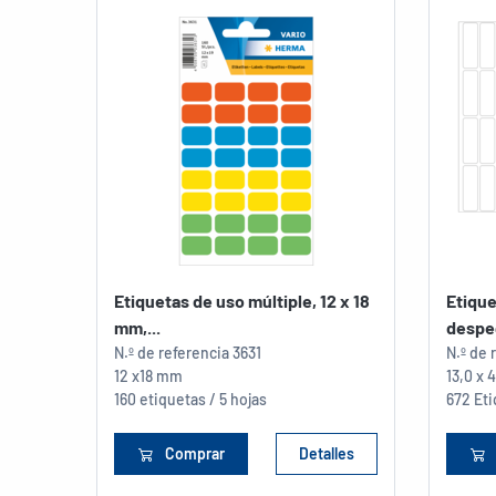
Etiquetas de uso múltiple, 12 x 18
Etique
mm,...
despeg
N.º de referencia
3631
N.º de 
12 x18 mm
13,0 x
160 etiquetas / 5 hojas
672 Eti
Comprar
Detalles