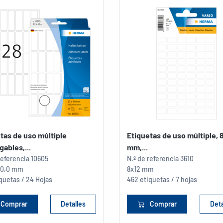
tas de uso múltiple
Etiquetas de uso múltiple, 8
ables,...
mm,...
referencia
10605
N.º de referencia
3610
 40,0 mm
8x12 mm
quetas / 24 Hojas
462 etiquetas / 7 hojas
Comprar
Detalles
Comprar
Deta