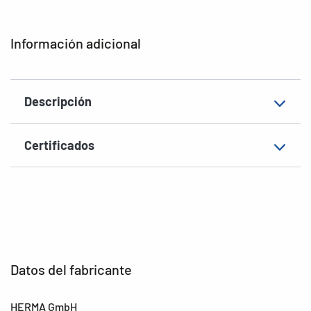
Aptitud de rotulación
Rotulación manual
Información adicional
EAN
4008705018548
Descripción
Certificados
Datos del fabricante
HERMA GmbH