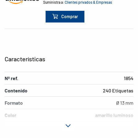
Suministra a:
Clientes privados & Empresas
Comprar
Características
Nº ref.
1854
Contenido
240 Etiquetas
Formato
Ø 13 mm
Color
amarillo luminoso
Características de
adherencia permanente
adhesión