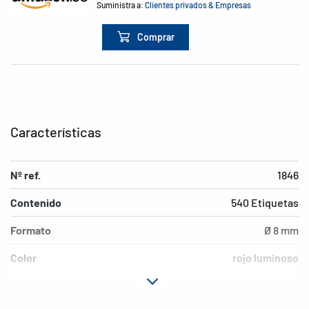
Suministra a:
Clientes privados & Empresas
Comprar
Características
Nº ref.
1846
Contenido
540 Etiquetas
Formato
Ø 8 mm
Color
rojo luminoso
Características de
adherencia permanente
adhesión