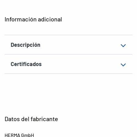
Aptitud de rotulación
Rotulación manual
Información adicional
EAN
4008705018463
Descripción
Certificados
Datos del fabricante
HERMA GmbH