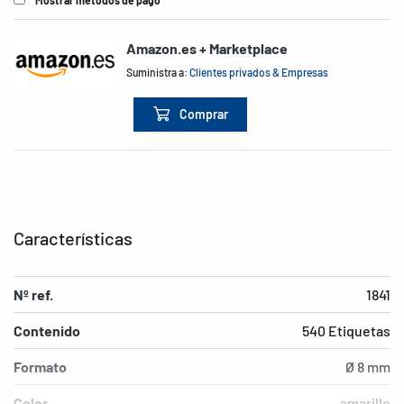
Mostrar métodos de pago
Amazon.es + Marketplace
Suministra a:
Clientes privados & Empresas
Comprar
Características
Nº ref.
1841
Contenido
540 Etiquetas
Formato
Ø 8 mm
Color
amarillo