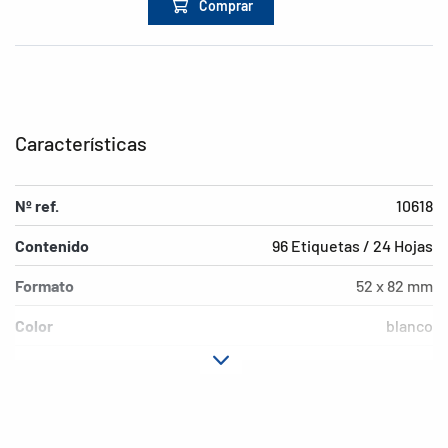
Comprar
Características
Nº ref.
10618
Contenido
96 Etiquetas / 24 Hojas
Formato
52 x 82 mm
Color
blanco
Características de
despegable
adhesión
Forma de las esquinas
redondeadas