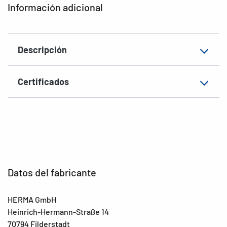
Información adicional
Gramaje
152 g/m²
Grosor
85µ
Descripción
Superficie
mate
Aptitud de rotulación
Rotulación manual
Certificados
EAN
4008705106184
Datos del fabricante
HERMA GmbH
Heinrich-Hermann-Straße 14
70794 Filderstadt