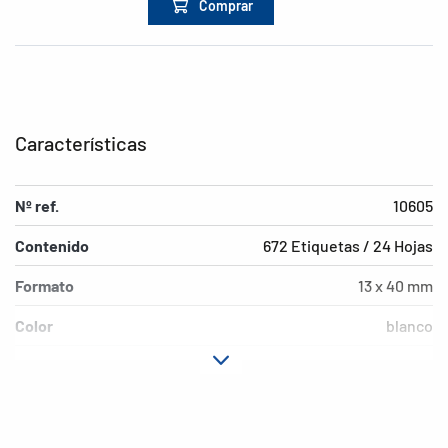
Comprar
Características
Nº ref.
10605
Contenido
672 Etiquetas / 24 Hojas
Formato
13 x 40 mm
Color
blanco
Características de
despegable
adhesión
Forma de las esquinas
redondeadas