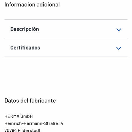
Información adicional
Gramaje
152 g/m²
Grosor
85µ
Descripción
Superficie
mate
Aptitud de rotulación
Rotulación manual
Certificados
EAN
4008705106054
Datos del fabricante
HERMA GmbH
Heinrich-Hermann-Straße 14
70794 Filderstadt