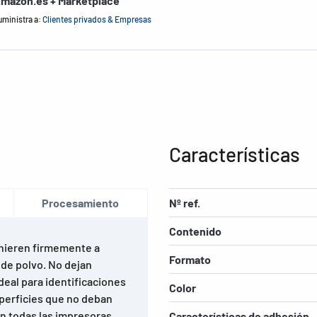
mazon.es + Marketplace
uministra a:
Clientes privados & Empresas
Características
Procesamiento
Nº ref.
Contenido
dhieren firmemente a
Formato
e de polvo. No dejan
deal para identificaciones
Color
uperficies que no deban
n todas las impresoras
Características de adhesión