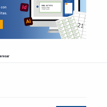
 con
itas.
eresar