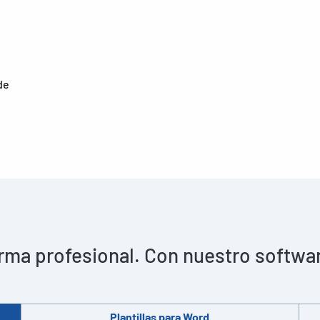
de
rma profesional. Con nuestro software 
Plantillas para Word