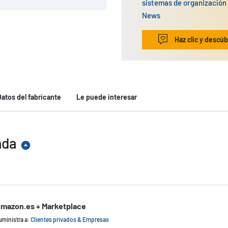
sistemas de organizació
News
Haz clic y descúb
Datos del fabricante
Le puede interesar
ada
mazon.es + Marketplace
uministra a:
Clientes privados & Empresas