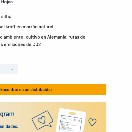
 Hojas
silfio
l kraft en marrón natural
 ambiente: cultivo en Alemania, rutas de
os emisiones de CO2
Encontrar en un distribuidor
agram
ualidades,