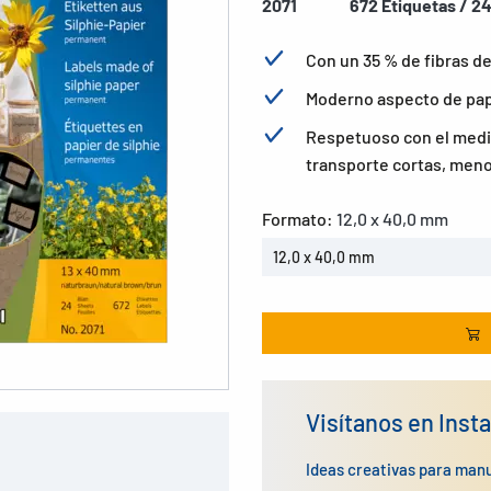
2071
672 Etiquetas / 24
Con un 35 % de fibras de 
Moderno aspecto de pape
Respetuoso con el medio
transporte cortas, men
Formato:
12,0 x 40,0 mm
12,0 x 40,0 mm
Visítanos en Inst
Ideas creativas para man