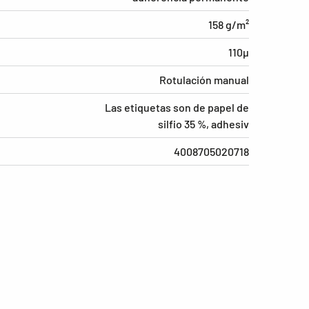
158 g/m²
110µ
Rotulación manual
Las etiquetas son de papel de
silfio 35 %, adhesiv
4008705020718