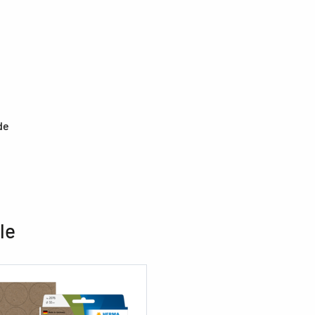
de
le