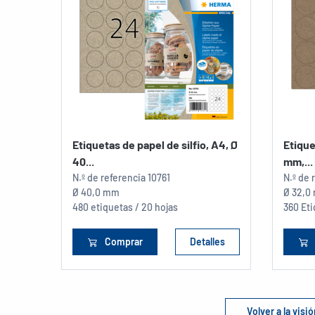
Etiquetas de papel de silfio, A4, Ø
Etique
40...
mm,...
N.º de referencia
10761
N.º de 
Ø 40,0 mm
Ø 32,0
480 etiquetas / 20 hojas
360 Eti
Comprar
Detalles
Volver a la vis