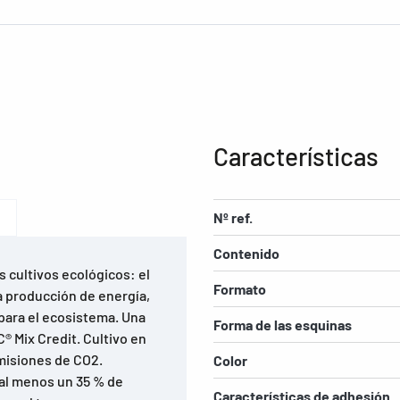
Características
Nº ref.
Contenido
os cultivos ecológicos: el
Formato
la producción de energía,
o para el ecosistema. Una
Forma de las esquinas
C® Mix Credit. Cultivo en
misiones de CO2.
Color
 al menos un 35 % de
Características de adhesión