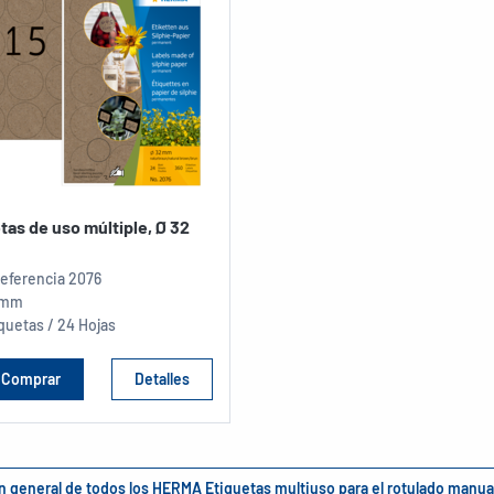
tas de uso múltiple, Ø 32
referencia
2076
 mm
quetas / 24 Hojas
Comprar
Detalles
ión general de todos los HERMA Etiquetas multiuso para el rotulado manual,