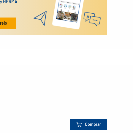
n y HERMA
relo
Comprar