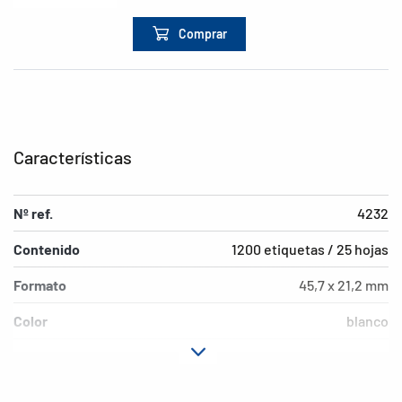
Comprar
Características
Nº ref.
4232
Contenido
1200 etiquetas / 25 hojas
Formato
45,7 x 21,2 mm
Color
blanco
Características de
adherencia extremadamente
adhesión
fuerte