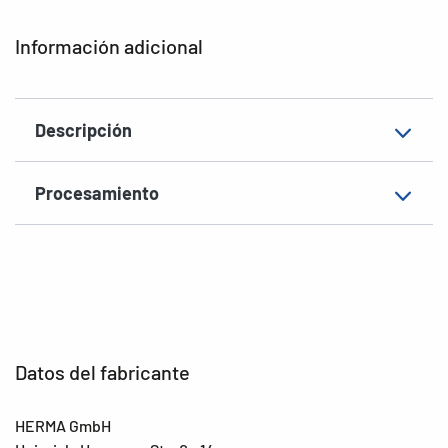
Tipo de impresora
Laser, Copy
Información adicional
Forma de las esquinas
redondeadas
Material
Lámina, mate
Descripción
Adecuada para
Seguridad/Cierre
EAN
4008705042321
Procesamiento
Datos del fabricante
HERMA GmbH