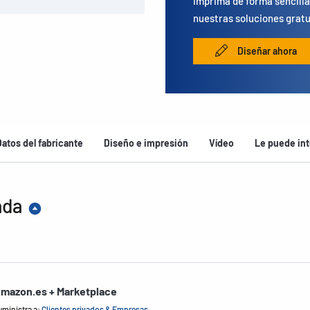
Imprima de forma sencilla
nuestras soluciones gratu
Diseñar ahora
Datos del fabricante
Diseño e impresión
Vídeo
Le puede int
ada
mazon.es + Marketplace
uministra a:
Clientes privados & Empresas