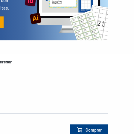
 con
itas.
eresar
Comprar