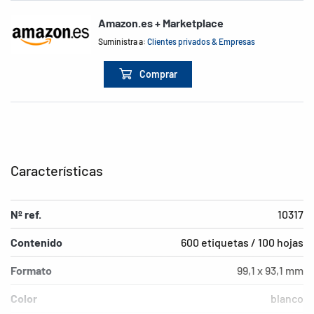
Amazon.es + Marketplace
Suministra a:
Clientes privados & Empresas
Comprar
Características
Nº ref.
10317
Contenido
600 etiquetas / 100 hojas
Formato
99,1 x 93,1 mm
Color
blanco