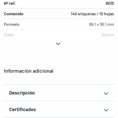
Nº ref.
8635
Contenido
140 etiquetas / 10 hojas
Formato
99,1 x 38,1 mm
Color
blanco
Características de
permanente
adhesión
Tipo de impresora
Laser, Copy, Ink
Información adicional
Forma de las esquinas
redondeadas
Material
Papel, mate
Descripción
EAN
4008705086356
Certificados