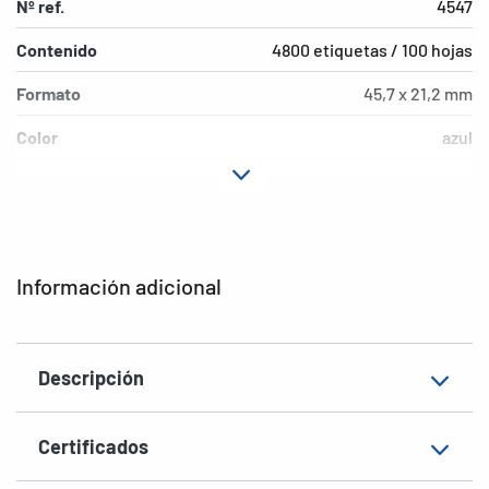
Nº ref.
4547
Contenido
4800 etiquetas / 100 hojas
Formato
45,7 x 21,2 mm
Color
azul
Características de
permanente
adhesión
Tipo de impresora
Laser, Copy, Ink
Información adicional
Forma de las esquinas
redondeadas
Material
Papel, mate
Descripción
EAN
4008705045476
Certificados