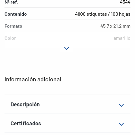
Nº ref.
4544
Contenido
4800 etiquetas / 100 hojas
Formato
45,7 x 21,2 mm
Color
amarillo
Características de
permanente
adhesión
Tipo de impresora
Laser, Copy, Ink
Información adicional
Forma de las esquinas
redondeadas
Material
Papel, mate
Descripción
EAN
4008705045445
Certificados