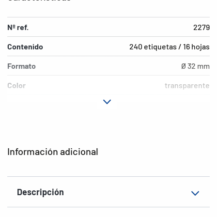
Nº ref.
2279
Contenido
240 etiquetas / 16 hojas
Formato
Ø 32 mm
Color
transparente
Material
Lámina
Características de
adherencia extremadamente
adhesión
fuerte
Información adicional
Superficie
mate
Aptitud de rotulación
Rotulación manual
Descripción
EAN
4008705022798