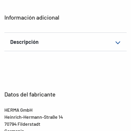
Tipo de impresora
Laser, Copy, Ink
Información adicional
Forma de las esquinas
redondeadas
Material
Papel reciclado
Descripción
Adecuada para
Archivador, anchas/cortas
EAN
4008705107464
Datos del fabricante
HERMA GmbH
Heinrich-Hermann-Straße 14
70794 Filderstadt
Germania