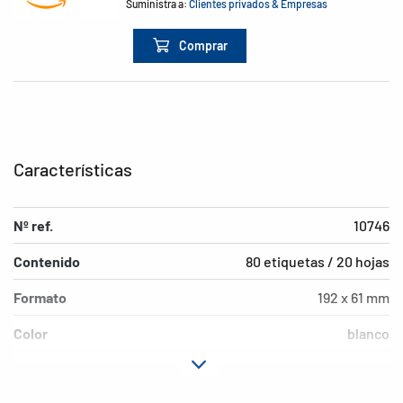
Suministra a:
Clientes privados & Empresas
Comprar
Características
Nº ref.
10746
Contenido
80 etiquetas / 20 hojas
Formato
192 x 61 mm
Color
blanco
Características de
adherencia permanente
adhesión