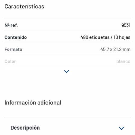
Características
Nº ref.
9531
Contenido
480 etiquetas / 10 hojas
Formato
45,7 x 21,2 mm
Color
blanco
Características de
adherencia extremadamente
adhesión
fuerte
Tipo de impresora
Laser, Copy
Información adicional
Forma de las esquinas
redondeadas
Material
Lámina, mate
Descripción
Característica
resistente a la intemperie,