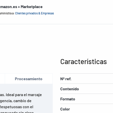
mazon.es + Marketplace
uministra a:
Clientes privados & Empresas
Características
Procesamiento
Nº ref.
Contenido
s. Ideal para el marcaje
Formato
urgencia, cambio de
. Respetuosas con el
Color
lanqueado sin cloro,