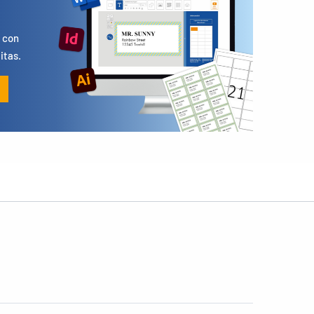
s
 con
itas.