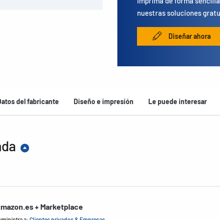
Imprima de forma sencilla
nuestras soluciones gratu
Diseñar ahora
Datos del fabricante
Diseño e impresión
Le puede interesar
ada
mazon.es + Marketplace
uministra a:
Clientes privados & Empresas