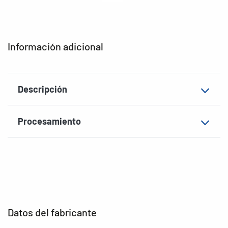
adhesión
Tipo de impresora
Laser, Copy
Información adicional
Forma de las esquinas
redondeadas
Material
Lámina, brillante
Descripción
EAN
4008705041102
Procesamiento
Datos del fabricante