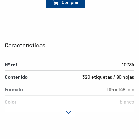
Comprar
Características
Nº ref.
10734
Contenido
320 etiquetas / 80 hojas
Formato
105 x 148 mm
Color
blanco
Características de
adherencia permanent
adhesión
Tipo de impresora
Laser, Copy, Ink