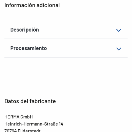
Información adicional
Forma de las esquinas
agudas
Material
Papel reciclado
Descripción
EAN
4008705107341
Procesamiento
Datos del fabricante
HERMA GmbH
Heinrich-Hermann-Straße 14
70794 Filderstadt